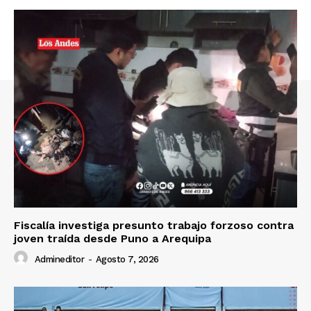
SUSCRIBETE
Diario los Andes
Nosotros
Contacto
Fiscalía investiga presunto trabajo forzoso contra
Prensa
joven traída desde Puno a Arequipa
Admineditor
-
Agosto 7, 2026