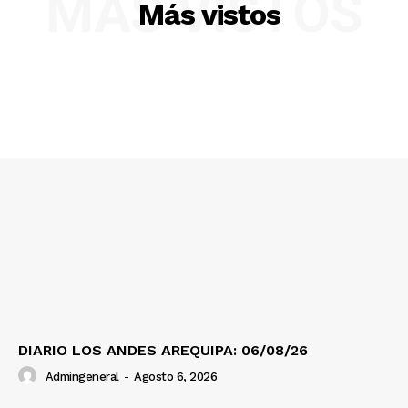
MÁS VISTOS
Más vistos
SUSCRIBETE
Diario los Andes
Nosotros
Contacto
Prensa
DIARIO LOS ANDES AREQUIPA: 06/08/26
Admingeneral
-
Agosto 6, 2026