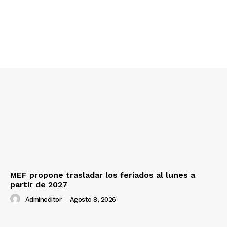
Diario los Andes
Nosotros
Contacto
Prensa
MEF propone trasladar los feriados al lunes a
partir de 2027
Admineditor
-
Agosto 8, 2026