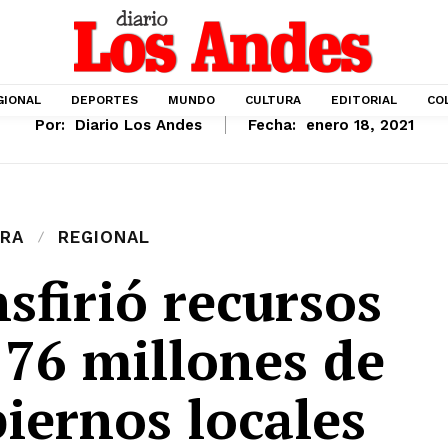
GIONAL
DEPORTES
MUNDO
CULTURA
EDITORIAL
CO
Por:
Diario Los Andes
Fecha:
enero 18, 2021
RA
REGIONAL
sfirió recursos
 76 millones de
biernos locales