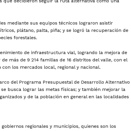
as que decidieron seguir la ruta alternativa como una
Diario los Andes
des mediante sus equipos técnicos lograron asistir
tricos, plátano, palta, piña; y se logró la recuperación de
Nosotros
ecies forestales.
Contacto
enimiento de infraestructura vial, logrando la mejora de
Prensa
de más de 9 214 familias de 16 distritos del valle, con el
 con los mercados local, regional y nacional.
ETE
arco del Programa Presupuestal de Desarrollo Alternativo
l se busca lograr las metas físicas; y también mejorar la
anizados y de la población en general en las localidades
s gobiernos regionales y municipios, quienes son los