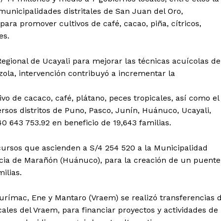
municipalidades distritales de San Juan del Oro,
ara promover cultivos de café, cacao, piña, cítricos,
es.
 Regional de Ucayali para mejorar las técnicas acuícolas de
azola, intervención contribuyó a incrementar la
ivo de cacaco, café, plátano, peces tropicales, así como el
rsos distritos de Puno, Pasco, Junín, Huánuco, Ucayali,
40 643 753.92 en beneficio de 19,643 familias.
cursos que ascienden a S/4 254 520 a la Municipalidad
incia de Marañón (Huánuco), para la creación de un puente
ilias.
Apurímac, Ene y Mantaro (Vraem) se realizó transferencias 
cales del Vraem, para financiar proyectos y actividades de