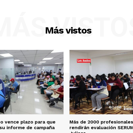
MÁS VISTO
Más vistos
o vence plazo para que
Más de 2000 profesionales
 su informe de campaña
rendirán evaluación SERU