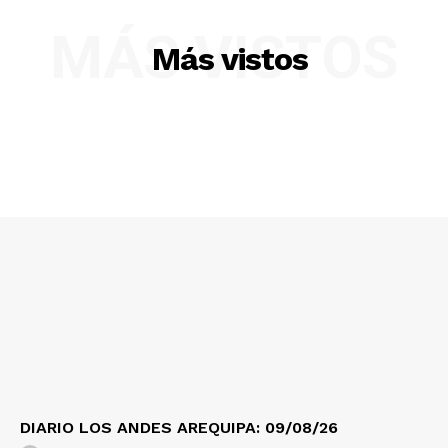
MÁS VISTOS
Más vistos
SUSCRIBETE
Diario los Andes
Nosotros
Contacto
Prensa
DIARIO LOS ANDES AREQUIPA: 09/08/26