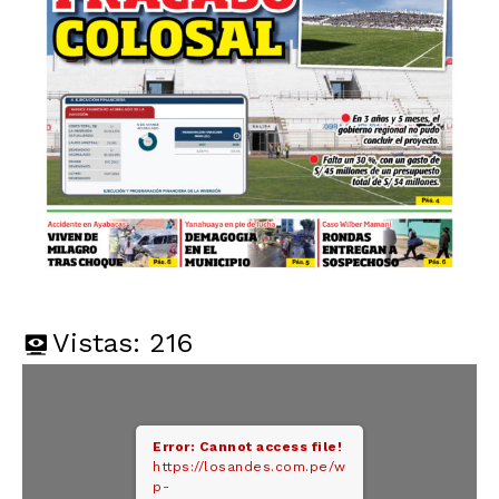
Vistas:
216
Error: Cannot access file!
https://losandes.com.pe/w
p-