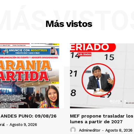
MÁS VISTO
Más vistos
 ANDES PUNO: 09/08/26
MEF propone trasladar los 
lunes a partir de 2027
ral
-
Agosto 9, 2026
Admineditor
-
Agosto 8, 2026