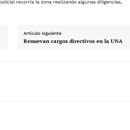
policial recorría la zona realizando algunas diligencias,
Diario los Andes
Nosotros
Artículo siguiente
Contacto
Renuevan cargos directivos en la UNA
Prensa
ETE