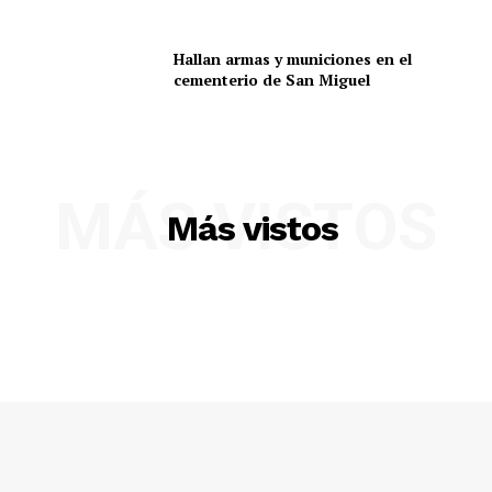
Hallan armas y municiones en el
cementerio de San Miguel
MÁS VISTOS
Más vistos
SUSCRIBETE
Diario los Andes
Nosotros
Contacto
Prensa