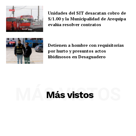
Unidades del SIT desacatan cobro de
S/1.00 y la Municipalidad de Arequipa
SUSCRIBETE
evalúa resolver contratos
Detienen a hombre con requisitorias
por hurto y presuntos actos
Diario los Andes
libidinosos en Desaguadero
Nosotros
Contacto
MÁS VISTOS
Prensa
Más vistos