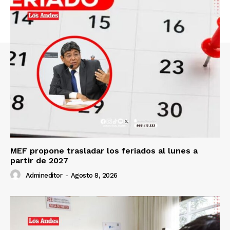
SUSCRIBETE
Diario los Andes
Nosotros
Contacto
MEF propone trasladar los feriados al lunes a
Prensa
partir de 2027
Admineditor
-
Agosto 8, 2026