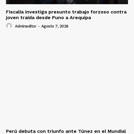
Fiscalía investiga presunto trabajo forzoso contra
joven traída desde Puno a Arequipa
Diario los Andes
Admineditor
-
Agosto 7, 2026
Nosotros
Contacto
Prensa
Perú debuta con triunfo ante Túnez en el Mundial