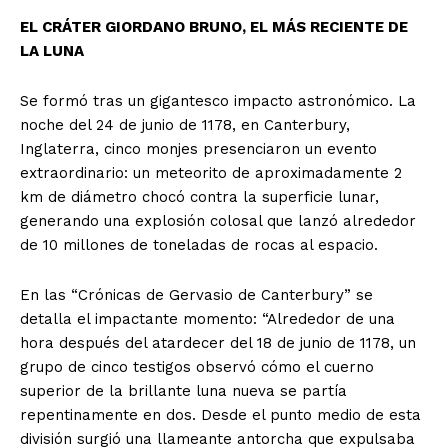
EL CRÁTER GIORDANO BRUNO, EL MÁS RECIENTE DE
LA LUNA
SUSCRIBETE
Se formó tras un gigantesco impacto astronómico. La
noche del 24 de junio de 1178, en Canterbury,
Inglaterra, cinco monjes presenciaron un evento
extraordinario: un meteorito de aproximadamente 2
Diario los Andes
km de diámetro chocó contra la superficie lunar,
generando una explosión colosal que lanzó alrededor
Nosotros
de 10 millones de toneladas de rocas al espacio.
Contacto
Prensa
En las “Crónicas de Gervasio de Canterbury” se
detalla el impactante momento: “Alrededor de una
hora después del atardecer del 18 de junio de 1178, un
grupo de cinco testigos observó cómo el cuerno
superior de la brillante luna nueva se partía
repentinamente en dos. Desde el punto medio de esta
división surgió una llameante antorcha que expulsaba