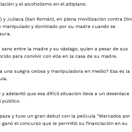
ación y el alcoholismo en el altiplano.
 y Juliaca (San Román), en plena movilización contra Din
vive manipulado y dominado por su madre cuando se
aura.
o sano entre la madre y su vástago, quien a pesar de sus
ncido para convivir con ella en la casa de su madre.
 a una suegra celosa y manipuladora en medio? Esa es la
ula.
y adelantó que esa difícil situación lleva a un desenlace
l público.
Apaza y tuvo un gran debut con la película “Marcados por 
Diario los Andes
o ganó el concurso que le permitió su financiación en su