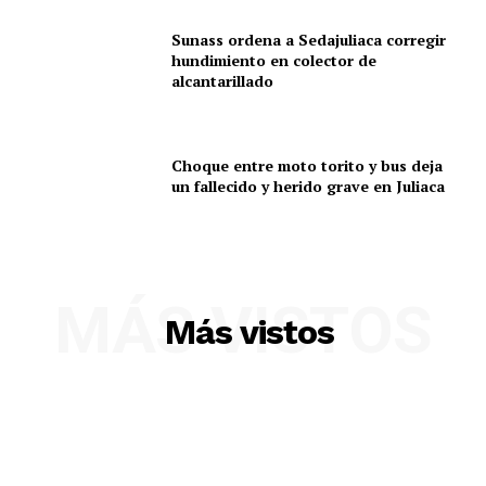
Sunass ordena a Sedajuliaca corregir
hundimiento en colector de
alcantarillado
Choque entre moto torito y bus deja
un fallecido y herido grave en Juliaca
MÁS VISTOS
SUSCRIBETE
Más vistos
Diario los Andes
Nosotros