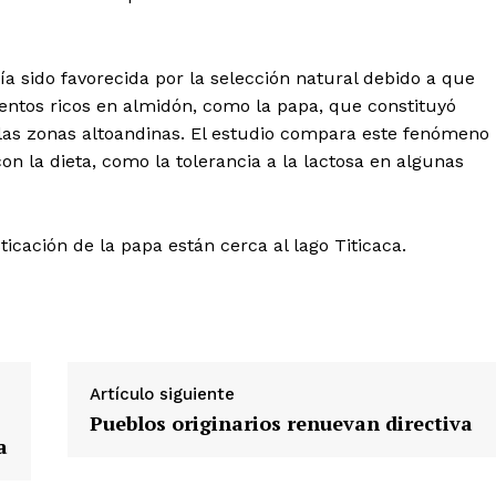
ría sido favorecida por la selección natural debido a que
mentos ricos en almidón, como la papa, que constituyó
 las zonas altoandinas. El estudio compara este fenómeno
 la dieta, como la tolerancia a la lactosa en algunas
Diario los Andes
cación de la papa están cerca al lago Titicaca.
Nosotros
Contacto
Prensa
Artículo siguiente
ETE
Pueblos originarios renuevan directiva
a