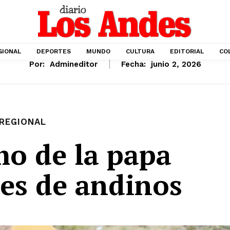
GIONAL
DEPORTES
MUNDO
CULTURA
EDITORIAL
CO
Por:
Admineditor
Fecha:
junio 2, 2026
REGIONAL
mo de la papa
nes de andinos