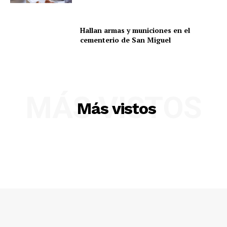
Hallan armas y municiones en el
cementerio de San Miguel
MÁS VISTOS
SUSCRIBETE
Más vistos
Diario los Andes
Nosotros
Contacto
Prensa