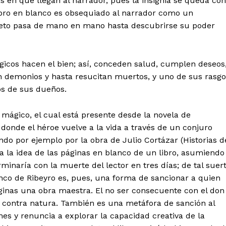
s en que llegan al narrador, pues la insignia se queda con
libro en blanco es obsequiado al narrador como un
jeto pasa de mano en mano hasta descubrirse su poder
icos hacen el bien; así, conceden salud, cumplen deseos
n demonios y hasta resucitan muertos, y uno de sus rasgo
os de sus dueños.
o mágico, el cual está presente desde la novela de
donde el héroe vuelve a la vida a través de un conjuro
ndo por ejemplo por la obra de Julio Cortázar (Historias d
 la idea de las páginas en blanco de un libro, asumiendo
minaría con la muerte del lector en tres días; de tal suer
anco de Ribeyro es, pues, una forma de sancionar a quien
áginas una obra maestra. El no ser consecuente con el don
s contra natura. También es una metáfora de sanción al
nes y renuncia a explorar la capacidad creativa de la