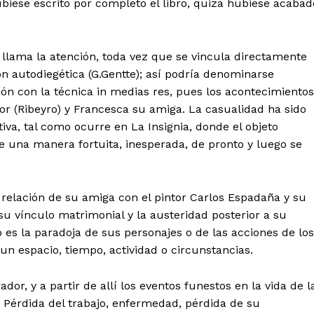
ubiese escrito por completo el libro, quizá hubiese acabad
 llama la atención, toda vez que se vincula directamente
ón autodiegética (G.Gentte); así podría denominarse
ión con la técnica in medias res, pues los acontecimientos
or (Ribeyro) y Francesca su amiga. La casualidad ha sido
iva, tal como ocurre en La Insignia, donde el objeto
e una manera fortuita, inesperada, de pronto y luego se
Diario los Andes
Nosotros
 relación de su amiga con el pintor Carlos Espadaña y su
Contacto
 su vínculo matrimonial y la austeridad posterior a su
 es la paradoja de sus personajes o de las acciones de los
Prensa
n espacio, tiempo, actividad o circunstancias.
ETE
dor, y a partir de allí los eventos funestos en la vida de l
 Pérdida del trabajo, enfermedad, pérdida de su