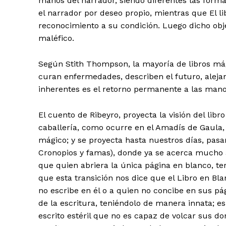
manos del narrador, siendo diferentes las forma
el narrador por deseo propio, mientras que El 
reconocimiento a su condición. Luego dicho ob
maléfico.
Según Stith Thompson, la mayoría de libros mág
curan enfermedades, describen el futuro, aleja
inherentes es el retorno permanente a las man
El cuento de Ribeyro, proyecta la visión del libr
caballería, como ocurre en el Amadís de Gaula, 
mágico; y se proyecta hasta nuestros días, pasa
Cronopios y famas), donde ya se acerca mucho a
que quien abriera la única página en blanco, ter
que esta transición nos dice que el Libro en Bl
no escribe en él o a quien no concibe en sus p
de la escritura, teniéndolo de manera innata; e
escrito estéril que no es capaz de volcar sus do