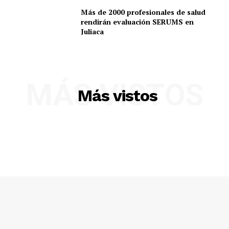
Más de 2000 profesionales de salud
rendirán evaluación SERUMS en
Juliaca
Diario los Andes
Nosotros
Contacto
MÁS VISTOS
Prensa
Más vistos