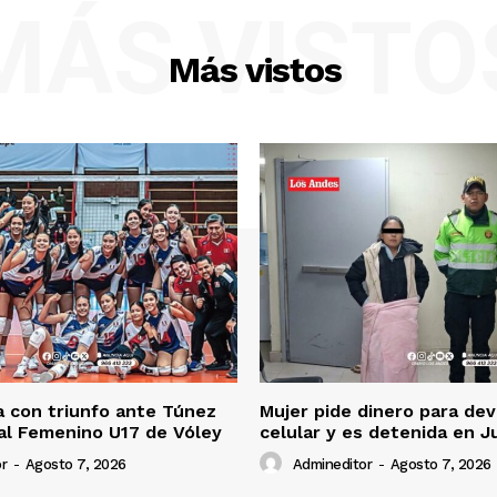
MÁS VISTO
Más vistos
 con triunfo ante Túnez
Mujer pide dinero para dev
al Femenino U17 de Vóley
celular y es detenida en J
r
-
Agosto 7, 2026
Admineditor
-
Agosto 7, 2026