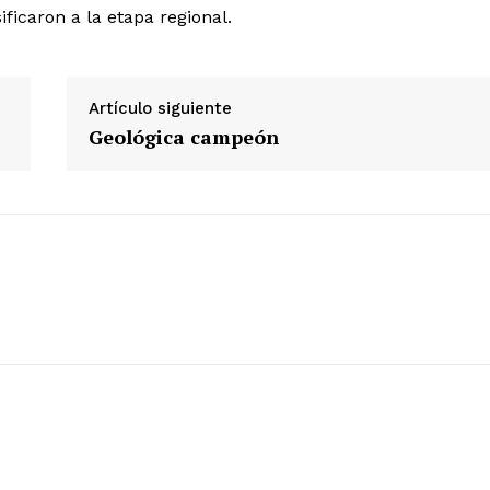
ficaron a la etapa regional.
Diario los Andes
Artículo siguiente
Nosotros
Geológica campeón
Contacto
Prensa
ETE