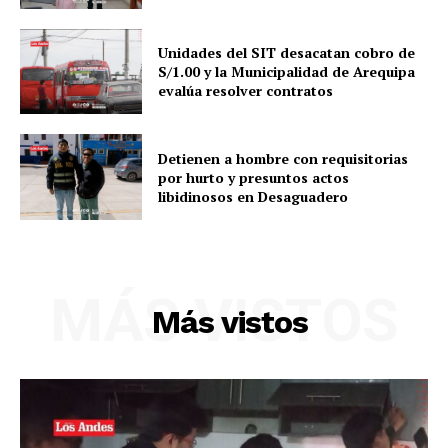
Unidades del SIT desacatan cobro de
S/1.00 y la Municipalidad de Arequipa
SUSCRIBETE
evalúa resolver contratos
Detienen a hombre con requisitorias
Diario los Andes
por hurto y presuntos actos
libidinosos en Desaguadero
Nosotros
Contacto
Prensa
MÁS VISTOS
Más vistos