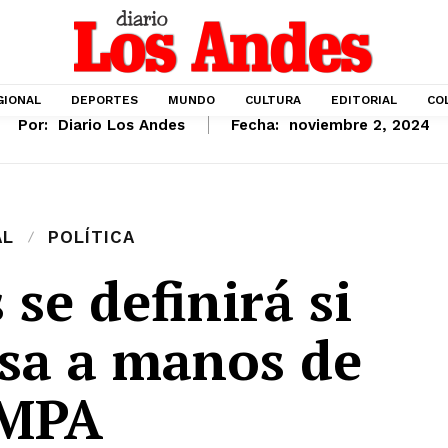
GIONAL
DEPORTES
MUNDO
CULTURA
EDITORIAL
CO
Por:
Diario Los Andes
Fecha:
noviembre 2, 2024
AL
POLÍTICA
se definirá si
sa a manos de
MPA