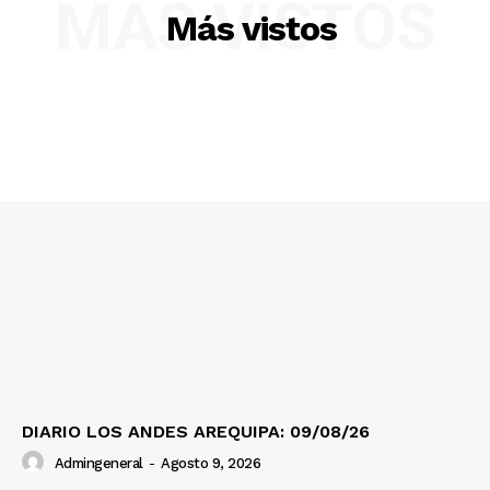
MÁS VISTOS
Más vistos
SUSCRIBETE
Diario los Andes
Nosotros
Contacto
Prensa
DIARIO LOS ANDES AREQUIPA: 09/08/26
Admingeneral
-
Agosto 9, 2026