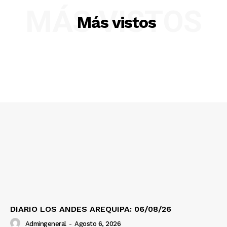
MÁS VISTOS
Más vistos
SUSCRIBETE
Diario los Andes
Nosotros
Contacto
Prensa
DIARIO LOS ANDES AREQUIPA: 06/08/26
Admingeneral
-
Agosto 6, 2026