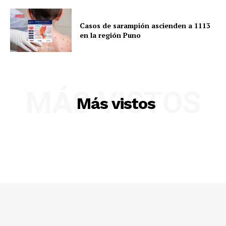
Casos de sarampión ascienden a 1113
en la región Puno
MÁS VISTOS
Más vistos
SUSCRIBETE
Diario los Andes
Nosotros
Contacto
Prensa