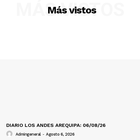
MÁS VISTOS
Más vistos
SUSCRIBETE
Diario los Andes
Nosotros
Contacto
Prensa
DIARIO LOS ANDES AREQUIPA: 06/08/26
Admingeneral
-
Agosto 6, 2026