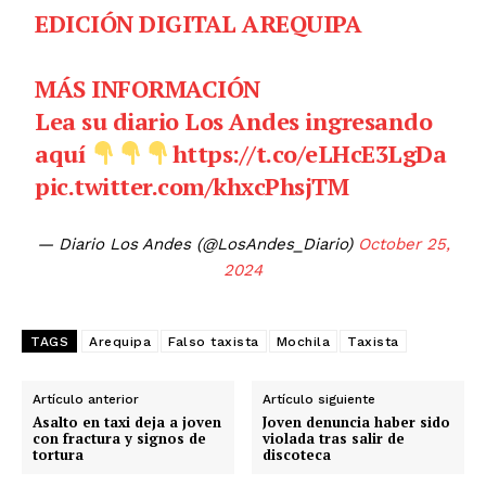
EDICIÓN DIGITAL AREQUIPA
MÁS INFORMACIÓN
Lea su diario Los Andes ingresando
aquí
https://t.co/eLHcE3LgDa
pic.twitter.com/khxcPhsjTM
— Diario Los Andes (@LosAndes_Diario)
October 25,
2024
TAGS
Arequipa
Falso taxista
Mochila
Taxista
Artículo anterior
Artículo siguiente
Asalto en taxi deja a joven
Joven denuncia haber sido
con fractura y signos de
violada tras salir de
tortura
discoteca