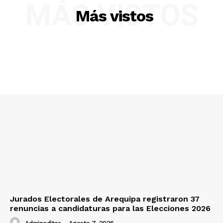
MÁS VISTOS
Más vistos
Nosotros
Contacto
Prensa
Jurados Electorales de Arequipa registraron 37
renuncias a candidaturas para las Elecciones 2026