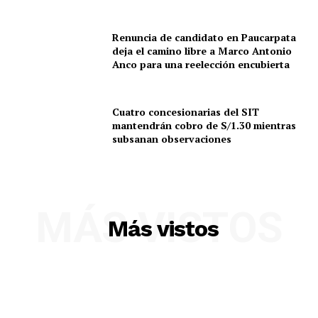
Renuncia de candidato en Paucarpata
deja el camino libre a Marco Antonio
Anco para una reelección encubierta
Cuatro concesionarias del SIT
mantendrán cobro de S/1.30 mientras
subsanan observaciones
SUSCRIBETE
MÁS VISTOS
Más vistos
Diario los Andes
Nosotros
Contacto