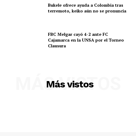
Bukele ofrece ayuda a Colombia tras
terremoto, keiko aún no se pronuncia
FBC Melgar cayó 4-2 ante FC
Cajamarca en la UNSA por el Torneo
Clausura
MÁS VISTOS
Más vistos
SUSCRIBETE
Diario los Andes
Nosotros