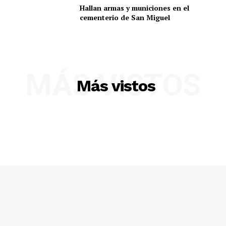
Hallan armas y municiones en el
cementerio de San Miguel
MÁS VISTOS
Más vistos
SUSCRIBETE
Diario los Andes
Nosotros
Contacto
Prensa