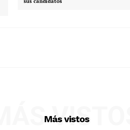
sus candidatos
MÁS VISTO
Más vistos