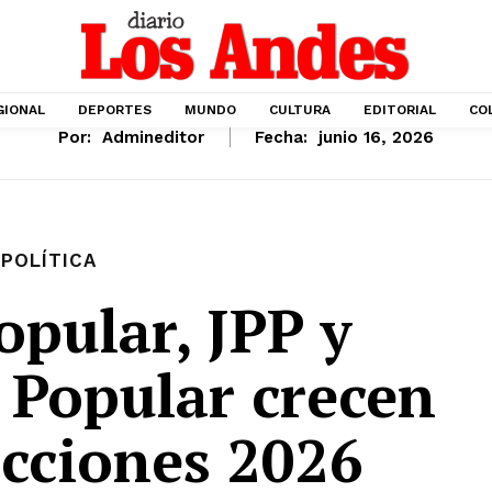
GIONAL
DEPORTES
MUNDO
CULTURA
EDITORIAL
CO
Por:
Admineditor
Fecha:
junio 16, 2026
POLÍTICA
opular, JPP y
 Popular crecen
ecciones 2026