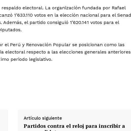
respaldo electoral. La organización fundada por Rafael
Nosotros
canzó 1’633.110 votos en la elección nacional para el Sena
Contacto
 Además, el partido consiguió 1’620.141 votos para el
Prensa
Diputados.
or el Perú y Renovación Popular se posicionan como las
ETE
 electoral respecto a las elecciones generales anteriores
imo periodo legislativo.
Artículo siguiente
Partidos contra el reloj para inscribir a