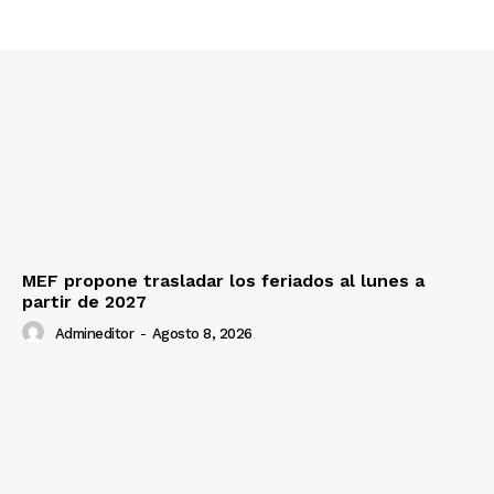
SUSCRIBETE
Diario los Andes
Nosotros
MEF propone trasladar los feriados al lunes a
Contacto
partir de 2027
Prensa
Admineditor
-
Agosto 8, 2026