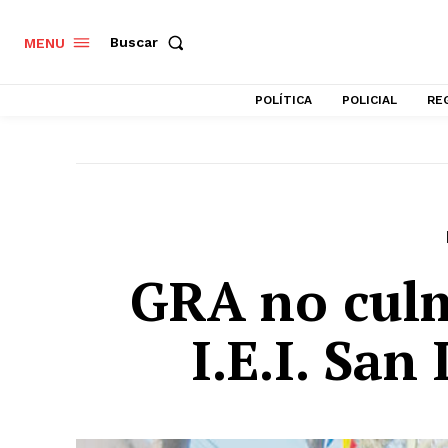
Buscar
MENU
POLÍTICA
POLICIAL
RE
GRA no culm
I.E.I. Sa