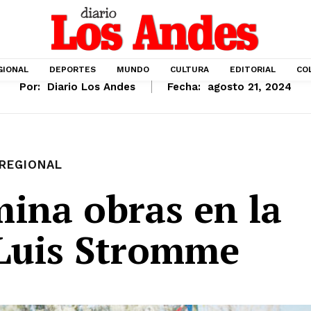
GIONAL
DEPORTES
MUNDO
CULTURA
EDITORIAL
CO
Por:
Diario Los Andes
Fecha:
agosto 21, 2024
REGIONAL
ina obras en la
n Luis Stromme