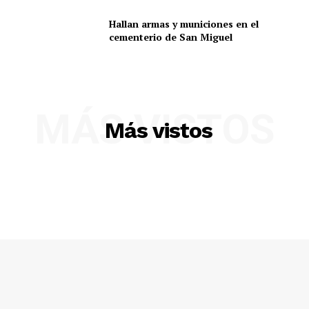
Hallan armas y municiones en el
cementerio de San Miguel
MÁS VISTOS
Más vistos
SUSCRIBETE
Diario los Andes
Nosotros
Contacto
Prensa