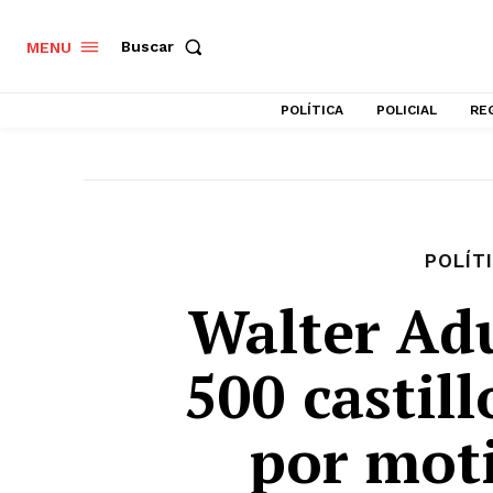
Buscar
MENU
POLÍTICA
POLICIAL
RE
POLÍT
Walter Adu
500 castil
por moti