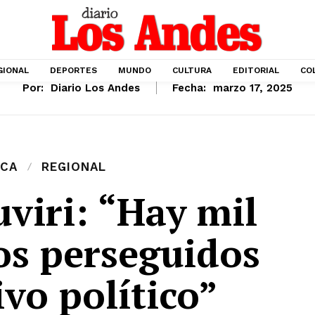
GIONAL
DEPORTES
MUNDO
CULTURA
EDITORIAL
CO
Por:
Diario Los Andes
Fecha:
marzo 17, 2025
ICA
REGIONAL
viri: “Hay mil
los perseguidos
vo político”