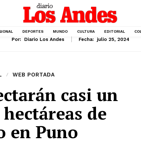
GIONAL
DEPORTES
MUNDO
CULTURA
EDITORIAL
CO
Por:
Diario Los Andes
Fecha:
julio 25, 2024
L
WEB PORTADA
ectarán casi un
 hectáreas de
vo en Puno