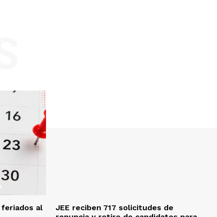
S
feriados al
JEE reciben 717 solicitudes de
renuncia y retiro de candidatos para