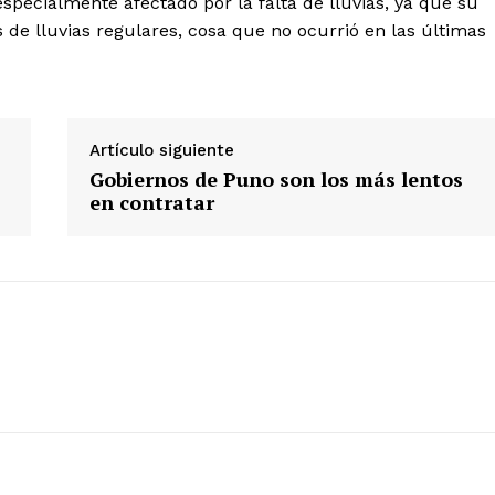
 especialmente afectado por la falta de lluvias, ya que su
 de lluvias regulares, cosa que no ocurrió en las últimas
Diario los Andes
Nosotros
Artículo siguiente
Contacto
Gobiernos de Puno son los más lentos
Prensa
en contratar
ETE