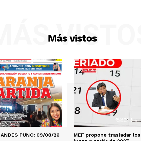
MÁS VISTO
Más vistos
 ANDES PUNO: 09/08/26
MEF propone trasladar los 
lunes a partir de 2027