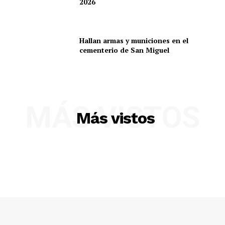
2026
Hallan armas y municiones en el
cementerio de San Miguel
MÁS VISTOS
SUSCRIBETE
Más vistos
Diario los Andes
Nosotros
Contacto
Prensa