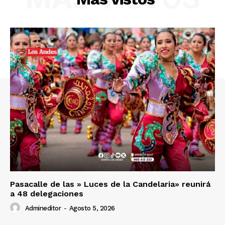
SUSCRIBETE
Diario los Andes
Nosotros
Contacto
Prensa
Pasacalle de las » Luces de la Candelaria» reunirá
a 48 delegaciones
Admineditor
-
Agosto 5, 2026