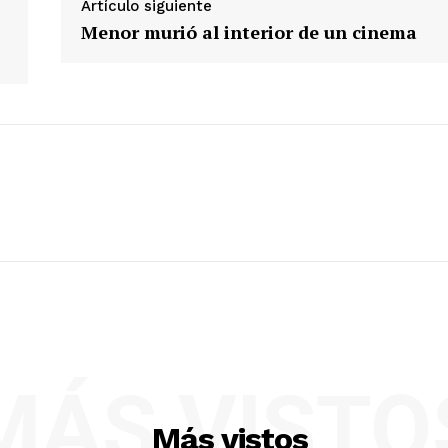
Artículo siguiente
Menor murió al interior de un cinema
Nosotros
Contacto
Prensa
ETE
MÁS VISTO
Más vistos