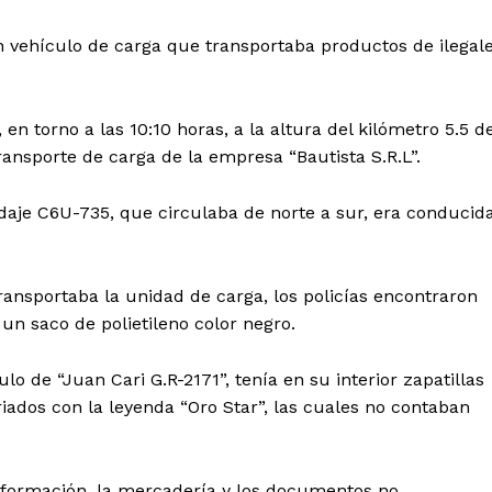
 un vehículo de carga que transportaba productos de ilegal
en torno a las 10:10 horas, a la altura del kilómetro 5.5 d
transporte de carga de la empresa “Bautista S.R.L”.
daje C6U-735, que circulaba de norte a sur, era conducid
transportaba la unidad de carga, los policías encontraron
un saco de polietileno color negro.
lo de “Juan Cari G.R-2171”, tenía en su interior zapatillas
riados con la leyenda “Oro Star”, las cuales no contaban
información, la mercadería y los documentos no