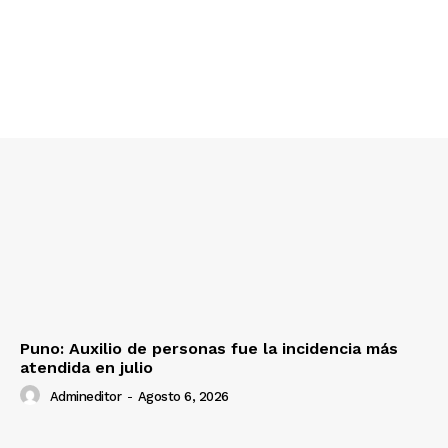
Diario los Andes
Nosotros
Contacto
Prensa
Puno: Auxilio de personas fue la incidencia más
atendida en julio
Admineditor
-
Agosto 6, 2026