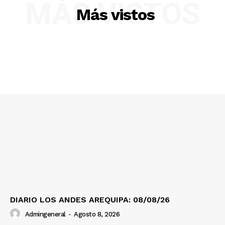
MÁS VISTOS
Más vistos
SUSCRIBETE
Diario los Andes
Nosotros
Contacto
Prensa
DIARIO LOS ANDES AREQUIPA: 08/08/26
Admingeneral
-
Agosto 8, 2026