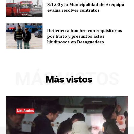
S/1.00 y la Municipalidad de Arequipa
evalúa resolver contratos
Detienen a hombre con requisitorias
por hurto y presuntos actos
libidinosos en Desaguadero
MÁS VISTOS
Más vistos
SUSCRIBETE
Diario los Andes
Nosotros