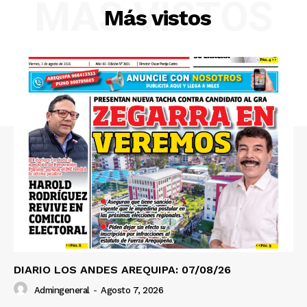
MÁS VISTOS
Más vistos
SUSCRIBETE
Diario los Andes
Nosotros
Contacto
Prensa
DIARIO LOS ANDES AREQUIPA: 07/08/26
Admingeneral
-
Agosto 7, 2026