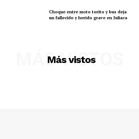
Choque entre moto torito y bus deja
un fallecido y herido grave en Juliaca
MÁS VISTOS
Más vistos
SUSCRIBETE
Diario los Andes
Nosotros
Contacto
Prensa