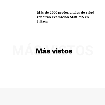
Más de 2000 profesionales de salud
rendirán evaluación SERUMS en
Juliaca
MÁS VISTOS
SUSCRIBETE
Más vistos
Diario los Andes
Nosotros
Contacto
Prensa