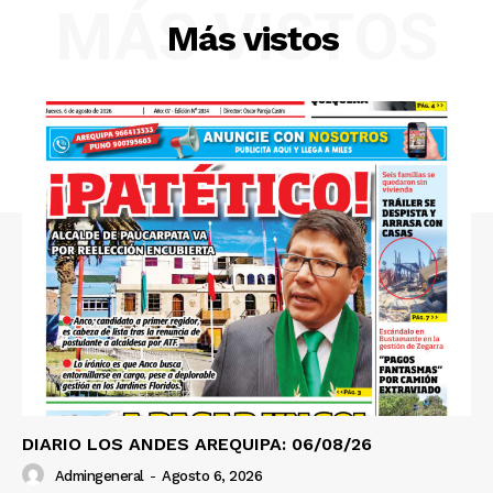
Diario los Andes
MÁS VISTOS
Más vistos
Nosotros
Contacto
Prensa
DIARIO LOS ANDES AREQUIPA: 06/08/26
Admingeneral
-
Agosto 6, 2026