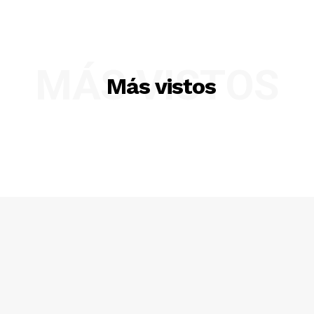
MÁS VISTOS
Más vistos