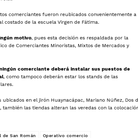
estos comerciantes fueron reubicados convenientemente a
al costado de la escuela Virgen de Fátima.
ingún motivo
, pues esta decisión es respaldada por la
ico de Comerciantes Minoristas, Mixtos de Mercados y
ningún comerciante deberá instalar sus puestos de
al
, como tampoco deberán estar los stands de las
Diario los Andes
lares.
Nosotros
os ubicados en el jirón Huaynacápac, Mariano Núñez, Dos 
Contacto
 también las tiendas alteran las veredas con la colocació
Prensa
al de San Román
Operativo comercio
ETE