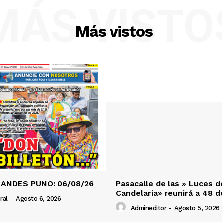
MÁS VISTO
Más vistos
 ANDES PUNO: 06/08/26
Pasacalle de las » Luces d
Candelaria» reunirá a 48 
ral
-
Agosto 6, 2026
Admineditor
-
Agosto 5, 2026