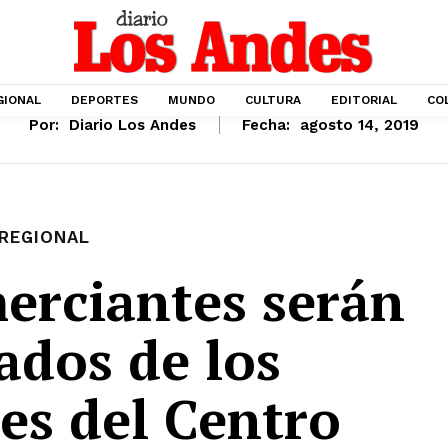
GIONAL
DEPORTES
MUNDO
CULTURA
EDITORIAL
CO
Por:
Diario Los Andes
Fecha:
agosto 14, 2019
REGIONAL
merciantes serán
ados de los
es del Centro