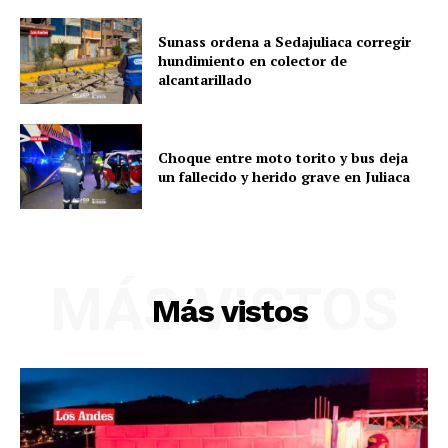
Sunass ordena a Sedajuliaca corregir
hundimiento en colector de
alcantarillado
Choque entre moto torito y bus deja
un fallecido y herido grave en Juliaca
MÁS VISTOS
SUSCRIBETE
Más vistos
Diario los Andes
Nosotros