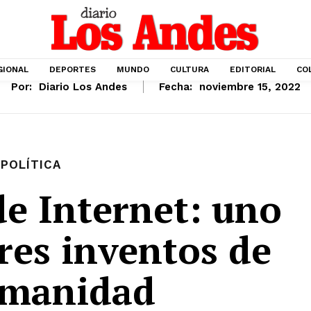
GIONAL
DEPORTES
MUNDO
CULTURA
EDITORIAL
CO
Por:
Diario Los Andes
Fecha:
noviembre 15, 2022
POLÍTICA
de Internet: uno
res inventos de
umanidad