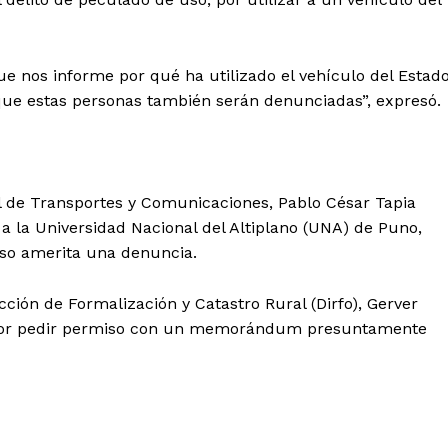
nos informe por qué ha utilizado el vehículo del Estado
rque estas personas también serán denunciadas”, expresó.
nal de Transportes y Comunicaciones, Pablo César Tapia
 a la Universidad Nacional del Altiplano (UNA) de Puno,
caso amerita una denuncia.
ección de Formalización y Catastro Rural (Dirfo), Gerver
Diario los Andes
o por pedir permiso con un memorándum presuntamente
Nosotros
Contacto
Prensa